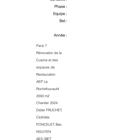
Phase :
Equipe :
Bet :
Année :
Paris 7
Rénovation de la
Cuisine et des
espaces de
Restauration
AEP La
Rochefoucauld
2000 m2
Chantier 2024
Didier FRUCHET,
Clothilde
PONCELET, Bao
NGUYEN
AES (BET